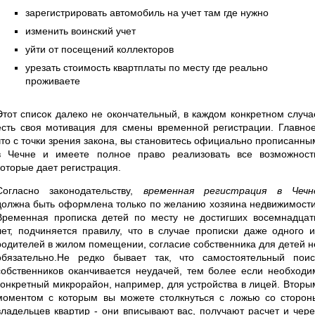
зарегистрировать автомобиль на учет там где нужно
изменить воинский учет
уйти от посещений коллекторов
урезать стоимость квартплаты по месту где реально
проживаете
Этот список далеко не окончательный, в каждом конкретном случа
есть своя мотивация для смены временной регистрации. Главное
что с точки зрения закона, вы становитесь официально прописанны
в Чечне и имеете полное право реализовать все возможност
которые дает регистрация.
Согласно законодательству,
временная регистрация в Чечн
должна быть оформлена только по желанию хозяина недвижимости
Временная прописка детей по месту не достигших восемнадцат
лет, подчиняется правилу, что в случае прописки даже одного и
родителей в жилом помещении, согласие собственника для детей н
обязательно.Не редко бывает так, что самостоятельный поис
собственников оканчивается неудачей, тем более если необходи
конкретный микрорайон, например, для устройства в лицей. Вторы
моментом с которым вы можете столкнуться с ложью со сторон
владельцев квартир - они вписывают вас, получают расчет и чере