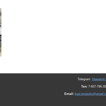
Telegram:
Нажмите 
Тел:
7-937-796-30
Email:
kupi.propisku@gmail.