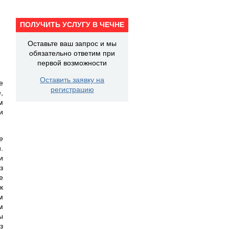
ПОЛУЧИТЬ УСЛУГУ В ЧЕЧНЕ
Оставьте ваш запрос и мы
обязательно ответим при
первой возможности
Оставить заявку на
е
регистрацию
,
м
и
е
.
и
з
е
к
м
м
ы
з