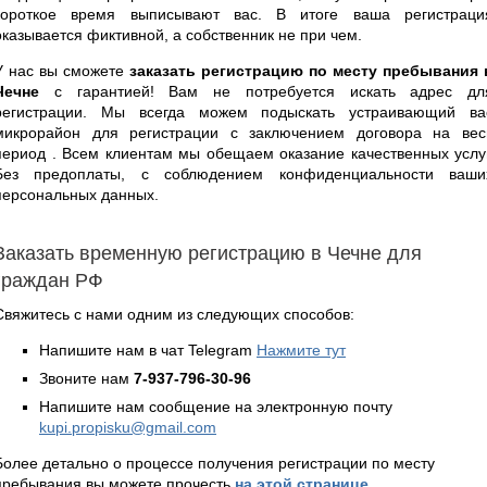
короткое время выписывают вас. В итоге ваша регистраци
оказывается фиктивной, а собственник не при чем.
У нас вы сможете
заказать регистрацию по месту пребывания 
Чечне
с гарантией! Вам не потребуется искать адрес дл
регистрации. Мы всегда можем подыскать устраивающий ва
микрорайон для регистрации с заключением договора на вес
период . Всем клиентам мы обещаем оказание качественных услуг
Без предоплаты, с соблюдением конфиденциальности ваши
персональных данных.
Заказать временную регистрацию в Чечне для
граждан РФ
Свяжитесь с нами одним из следующих способов:
Напишите нам в чат Telegram
Нажмите тут
Звоните нам
7-937-796-30-96
Напишите нам сообщение на электронную почту
kupi.propisku@gmail.com
Более детально о процессе получения регистрации по месту
пребывания вы можете прочесть
на этой странице