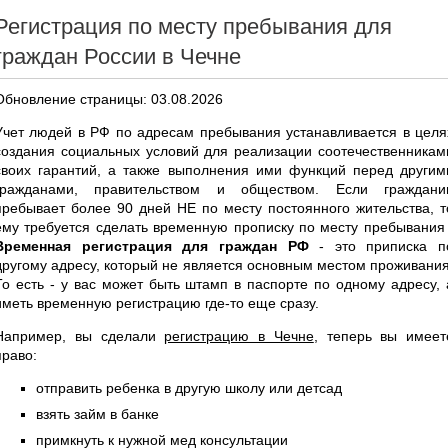
Регистрация по месту пребывания для
граждан России в Чечне
Обновление страницы: 03.08.2026
Учет людей в РФ по адресам пребывания устанавливается в целя
создания социальных условий для реализации соотечественникам
своих гарантий, а также выполнения ими функций перед другим
гражданами, правительством и обществом. Если граждани
пребывает более 90 дней НЕ по месту постоянного жительства, т
ему требуется сделать временную прописку по месту пребывания 
Временная регистрация для граждан РФ
- это приписка п
другому адресу, который не является основным местом проживания
То есть - у вас может быть штамп в паспорте по одному адресу, 
иметь временную регистрацию где-то еще сразу.
Например, вы сделали
регистрацию в Чечне
, теперь вы имеет
право:
отправить ребенка в другую школу или детсад
взять займ в банке
примкнуть к нужной мед консультации